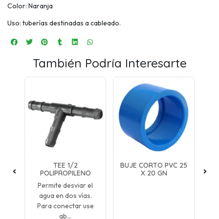
Color: Naranja
Uso: tuberías destinadas a cableado.
También Podría Interesarte
TEE 1/2
BUJE CORTO PVC 25
O
POLIPROPILENO
X 20 GN
ilo
Permite desviar el
Un
agua en dos vías.
Para conectar use
ab...