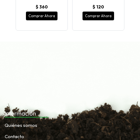
$ 360
$ 120
Comprar Ahora
Comprar Ahora
Información
Quiénes somos
Contacto