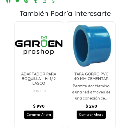
También Podría Interesarte
ADAPTADOR PARA
TAPA GORRO PVC
BOQUILLA - HI 1/2
40 MM CEMENTAR
LASCO
Permite dar término
HUNTER
a una red a traves de
una conexión ce...
$ 990
$ 260
Comprar Ahora
Comprar Ahora