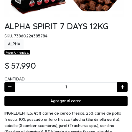
ALPHA SPIRIT 7 DAYS 12KG
SKU: 73860224385784
ALPHA
Pocas Unidades.
$ 57.990
CANTIDAD
Agregar al carro
INGREDIENTES: 45% carne de cerdo fresca, 25% carne de pollo
fresca, 10% pescado entero fresco (alacha (Sardinella aurita),
caballa (Scomber scombrus), jurel (Trachurus spp.), sardina
(Sardina pilchardus)), 5% hígado de cerdo fresco, almidón