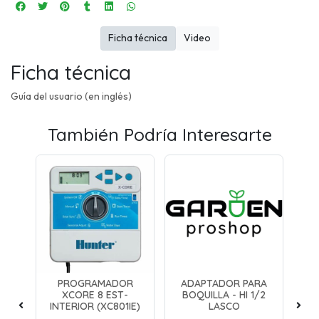
Ficha técnica
Video
Ficha técnica
Guía del usuario (en inglés)
También Podría Interesarte
PROGRAMADOR
ADAPTADOR PARA
A
60°
XCORE 8 EST-
BOQUILLA - HI 1/2
B
INTERIOR (XC801IE)
LASCO