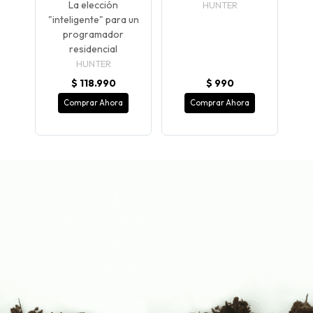
La elección
HUNTER
 up
"inteligente" para un
programador
residencial
HUNTER
$ 118.990
$ 990
Comprar Ahora
Comprar Ahora