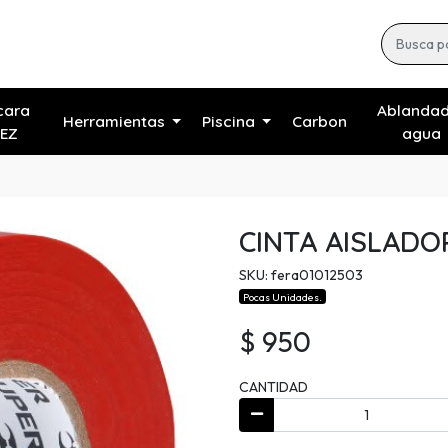
cara
Ablanda
Herramientas
Piscina
Carbon
EZ
agua
CINTA AISLAD
SKU: fera01012503
Pocas Unidades.
$ 950
CANTIDAD