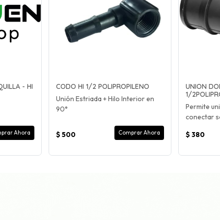
ILLA - HI
CODO HI 1/2 POLIPROPILENO
UNION DO
1/2POLIP
Unión Estriada + Hilo Interior en
Permite uni
90°
conectar s
prar Ahora
Comprar Ahora
$ 500
$ 380