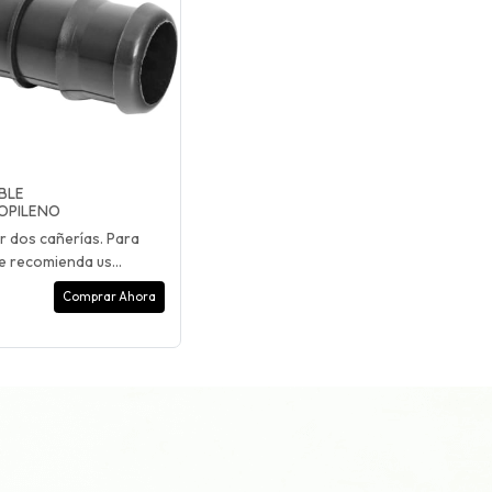
BLE
ROPILENO
r dos cañerías. Para
e recomienda us...
Comprar Ahora