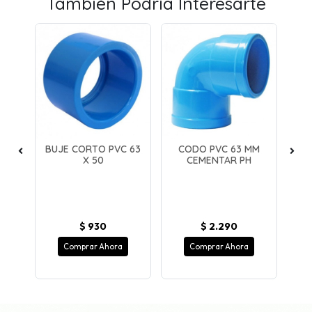
También Podría Interesarte
25
BUJE CORTO PVC 63
CODO PVC 63 MM
T
 M
X 50
CEMENTAR PH
4
en
Pe
ue
a u
í...
u
$ 930
$ 2.290
Comprar Ahora
Comprar Ahora