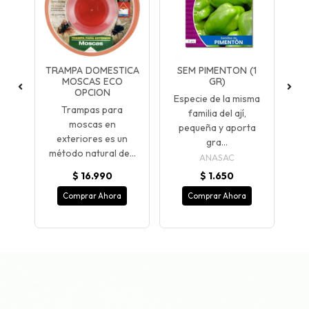
GR)
TRAMPA DOMESTICA
SEM PIMENTON (1
CE
MOSCAS ECO
GR)
OPCION
Especie de la misma
m
Trampas para
familia del ají,
re
moscas en
pequeña y aporta
de
exteriores es un
gra...
método natural de...
ANASAC
$ 16.990
$ 1.650
Comprar Ahora
Comprar Ahora