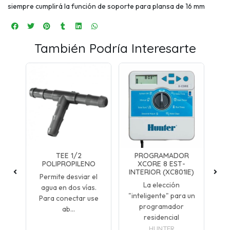
siempre cumplirá la función de soporte para plansa de 16 mm
También Podría Interesarte
TO
TEE 1/2
PROGRAMADOR
POLIPROPILENO
XCORE 8 EST-
INTERIOR (XC801IE)
Permite desviar el
P
La elección
ros
agua en dos vías.
fl
"inteligente" para un
s
Para conectar use
P
programador
ab...
residencial
HUNTER