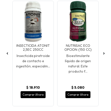
ANO
INSECTICIDA ATONIT
NUTRISAC ECO
B
2,5EC 250CC
OPCION (150 CC)
ol
Insecticida piretroide
Bioestimulante
de contacto e
líquido de origen
na
rum)
ingestión, especialm...
natural. Este
ba
producto f...
$ 18.910
$ 5.080
Comprar Ahora
Comprar Ahora