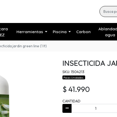
cara
Ablanda
Herramientas
Piscina
Carbon
EZ
agua
ecticida jardin green line (1 lt)
INSECTICIDA JA
SKU: 1504213
Pocas Unidades.
$ 41.990
CANTIDAD