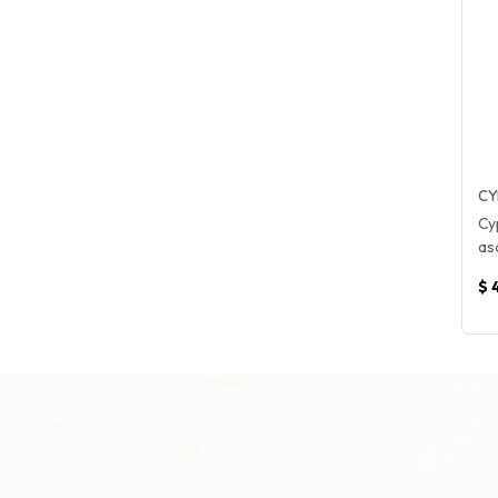
CY
Cy
aso
$ 