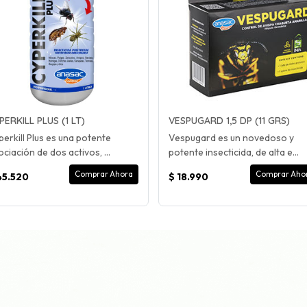
PERKILL PLUS (1 LT)
VESPUGARD 1,5 DP (11 GRS)
perkill Plus es una potente
Vespugard es un novedoso y
ciación de dos activos, ...
potente insecticida, de alta e...
Comprar Ahora
Comprar Aho
45.520
$ 18.990