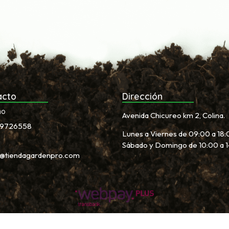
acto
Dirección
no
Avenida Chicureo km 2, Colina.
9726558
Lunes a Viernes de 09:00 a 18:
Sábado y Domingo de 10:00 a 
s@tiendagardenpro.com
Garden Proshop © 2026
Creado por
Bsale