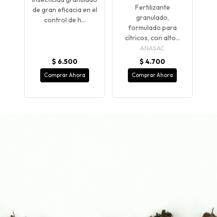
Fertilizante
de gran eficacia en el
de
granulado,
control de h...
mu
formulado para
cítricos, con alto...
ANASAC
$ 6.500
$ 4.700
Comprar Ahora
Comprar Ahora