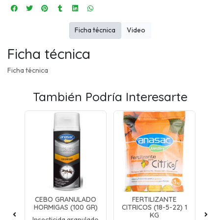
Ficha técnica
Video
Ficha técnica
Ficha técnica
También Podría Interesarte
26
CEBO GRANULADO
FERTILIZANTE
S
TA
HORMIGAS (100 GR)
CITRICOS (18-5-22) 1
KG
Insecticida granulado
F