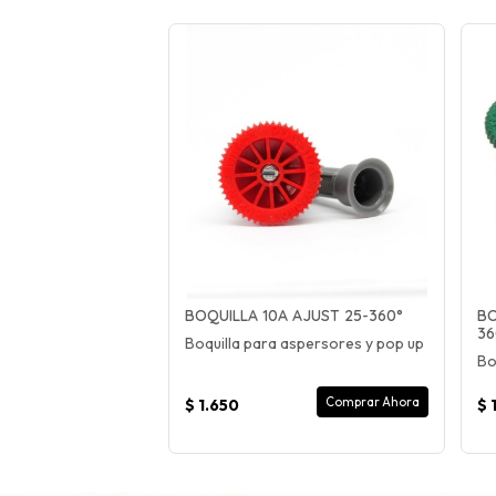
BOQUILLA 10A AJUST 25-360°
BO
36
Boquilla para aspersores y pop up
Bo
Comprar Ahora
$ 1.650
$ 