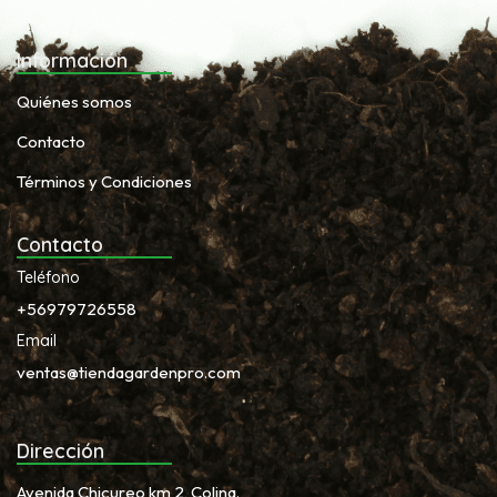
Información
Quiénes somos
Contacto
Términos y Condiciones
Contacto
Teléfono
+56979726558
Email
ventas@tiendagardenpro.com
Dirección
Avenida Chicureo km 2, Colina.