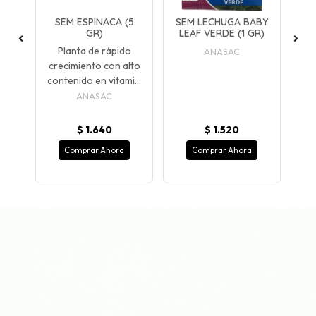
(1
SEM ESPINACA (5
SEM LECHUGA BABY
GR)
LEAF VERDE (1 GR)
e
Planta de rápido
ANASAC
vi
crecimiento con alto
ab
res
contenido en vitami...
ANASAC
$ 1.640
$ 1.520
Comprar Ahora
Comprar Ahora