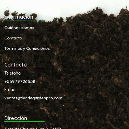
Información
Quiénes somos
Contacto
Términos y Condiciones
Contacto
Teléfono
+56979726558
Email
ventas@tiendagardenpro.com
Dirección
Avenida Chicureo km 2, Colina.