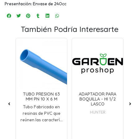
Presentación: Envase de 240cc
También Podría Interesarte
0
TUBO PRESION 63
ADAPTADOR PARA
MM PN 10 X 6 M
BOQUILLA - HI 1/2
LASCO
Tubo Fabricado en
HUNTER
resinas de PVC que
as
reúnen las caracterí...
...