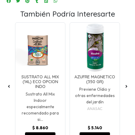
También Podría Interesarte
 (1
SUSTRATO ALL MIX
AZUFRE MAGNETICO
FE
(14L) ECO OPCION
(350 GR)
INDO
e
Previene Oídio y
Sustrato All Mix
otras enfermedades
Indoor
del jardín
especialmente
.
p
ANASAC
recomendado para
si...
$ 8.860
$ 5.140