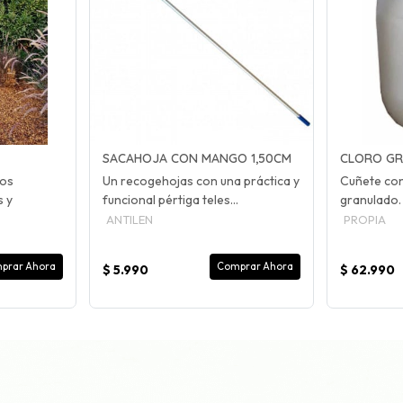
SACAHOJA CON MANGO 1,50CM
CLORO GR
nos
Un recogehojas con una práctica y
Cuñete con
s y
funcional pértiga teles...
granulado. 
ANTILEN
PROPIA
prar Ahora
Comprar Ahora
$ 5.990
$ 62.990